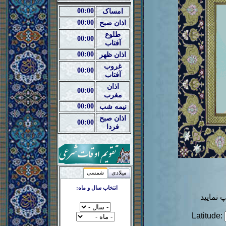
00:00
امساک
00:00
اذان صبح
طلوع
00:00
آفتاب
00:00
اذان ظهر
غروب
00:00
آفتاب
اذان
00:00
مغرب
00:00
نیمه شب
اذان صبح
00:00
فردا
میلادی
شمسی
انتخاب سال و ماه:
نمایید
Latitude: