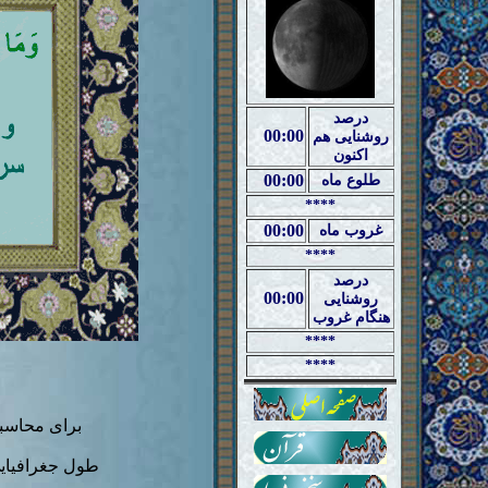
درصد
00:00
روشنایی هم
اکنون
00:00
طلوع ماه
****
00:00
غروب ماه
****
درصد
00:00
روشنایی
هنگام غروب
****
****
برای محاسب
طول جغرافیای