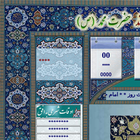
00
****
****
0000
********
********
********