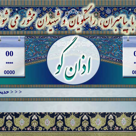
00
****
*
0000
0
< < < حدیث روز * * امام حسين (ع) می فرمایند * * لا يَكمُلُ العَقلُ اِلاّ بِاتِّباعِ الحَقِّ * * عقل، جز با پيروی از حق، كامل نمی‏ شود * * اعلام الدين، ص 298 > > >