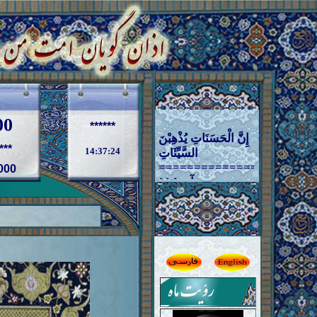
00
إِنَّ الْحَسَنَاتِ یُذْهِبْنَ
******
السَّیِّئَاتِ
***
14:37:25
====================
سوره هود آیه ١١٤
000
====================
قطعا نیکیها بدی ها
را از بین می برند