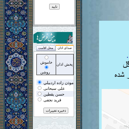
صدای اذان
محل اقامت
خاموش
پخش اذان
روشن
موذن زاده اردبيلي
علی سبحانی
حسن یقطین
فرید نجفی